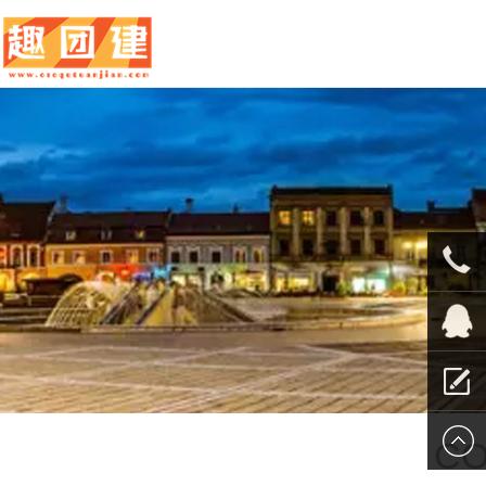
010-
5625707
QQ客服
留言报
CO