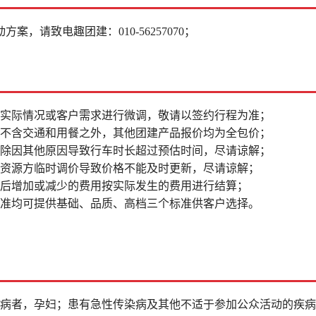
动方案，请致电趣团建：
010-56257070；
据实际情况或客户需求进行微调，敬请以签约行程为准；
品不含交通和用餐之外，其他团建产品报价均为全包价；
排除因其他原因导致行车时长超过预估时间，尽请谅解；
因资源方临时调价导致价格不能及时更新，尽请谅解；
更后增加或减少的费用按实际发生的费用进行结算；
标准均可提供基础、品质、高档三个标准供客户选择。
疾病者，孕妇；患有急性传染病及其他不适于参加公众活动的疾