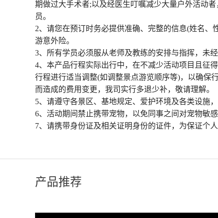
期做过大手术者;以及经医生叮嘱减少大量户外活动
员。
2、请您在预订时务必提供准确、完整的信息(姓名、
游意外险。
3、所有学员必须服从老师及教练的安排与指挥，未
4、本产品行程实际出行中，在不减少活动项目且征
行程进行适当调整(如调整景点游览顺序等)，以确保
而造成的费用变更，我司实行多退少补，敬请理解。
5、请遵守各景区、基地规定、爱护环境及各类设施
6、活动期间禁止携带宠物，以免同事之间对宠物敏
7、请携带身份证及相关证明身份的证件，为保证个
产品推荐