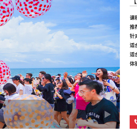
【
课
推
针
适
适
体