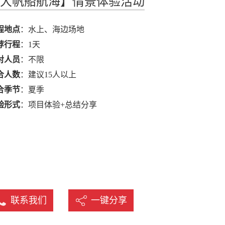
大帆船航海】情景体验活动
名
程地点
：水上、海边场地
荐行程
：1天
对人员
：不限
合人数
：建议15人以上
合季节
：夏季
验形式
：项目体验+总结分享
联系我们
一键分享