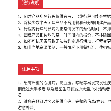
服务说明
1、团建产品所列行程仅供参考，最终行程可能会根
2、除极少数半天团建产品不含用餐和部分微团建产
3、行程内行车时长均为正常情况下的预估时间，不
4、团建产品报价均为某一时间段内的报价，不排除
5、如不可抗因素导致无法按约定进行活动，行程变
6、如非当地资源限制，一般情况下用餐标准、住宿
注意事项
1、患有严重的心脏病，高血压，哮喘等易发突发性
期做过大手术者;以及经医生叮嘱减少大量户外活动
员。
2、请您在预订时务必提供准确、完整的信息(姓名、
游意外险。