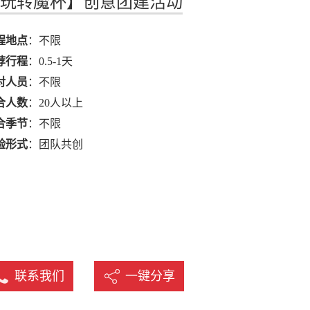
玩转魔杯】创意团建活动
名
程地点
：不限
荐行程
：0.5-1天
对人员
：不限
合人数
：20人以上
合季节
：不限
验形式
：团队共创
联系我们
一键分享