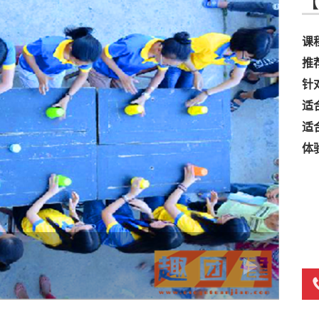
【
课
推
针
适
适
体