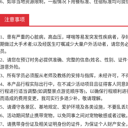
6、如非当地资源限制，一般情况下用餐标准、住宿标准均可提
注意事项
1、患有严重的心脏病，高血压，哮喘等易发突发性疾病者，孕
期做过大手术者;以及经医生叮嘱减少大量户外活动者，请您务
员。
2、请您在预订时务必提供准确、完整的信息(姓名、性别、证
游意外险。
3、所有学员必须服从老师及教练的安排与指挥，未经许可，不
4、本产品行程实际出行中，在不减少活动项目且征得客人同意
行程进行适当调整(如调整景点游览顺序等)，以确保行程顺利
而造成的费用变更，我司实行多退少补，敬请理解。
5、请遵守各景区、基地规定、爱护环境及各类设施，不要乱丢
6、活动期间禁止携带宠物，以免同事之间对宠物敏感或者过敏
7、请携带身份证及相关证明身份的证件，为保证个人财产安全