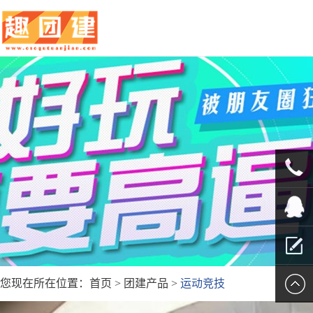
010-
5625707
QQ客服
您现在所在位置：
首页
>
团建产品
>
运动竞技
留言报