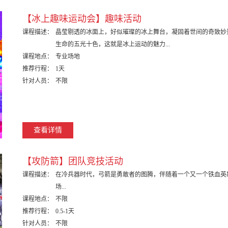
【冰上趣味运动会】趣味活动
课程描述：
晶莹剔透的冰面上，好似璀璨的冰上舞台，凝固着世间的奇致妙
生命的五光十色，这就是冰上运动的魅力...
课程地点：
专业场地
推荐行程：
1天
针对人员：
不限
查看详情
【攻防箭】团队竞技活动
课程描述：
在冷兵器时代，弓箭是勇敢者的图腾，伴随着一个又一个铁血英
场...
课程地点：
不限
推荐行程：
0.5-1天
针对人员：
不限