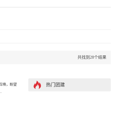
名
共找到28个结果
热门团建
召唤，盼望
.