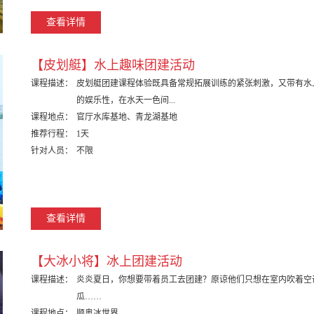
查看详情
【皮划艇】水上趣味团建活动
课程描述：
皮划艇团建课程体验既具备常规拓展训练的紧张刺激，又带有水
的娱乐性，在水天一色间...
课程地点：
官厅水库基地、青龙湖基地
推荐行程：
1天
针对人员：
不限
查看详情
【大冰小将】冰上团建活动
课程描述：
炎炎夏日，你想要带着员工去团建？原谅他们只想在室内吹着空
瓜……
课程地点：
顺奥冰世界