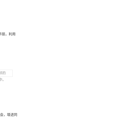
华丽，利用
邻的
中。
机会，增进同