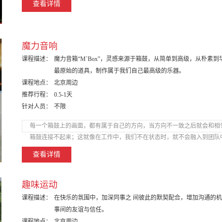
查看详情
魔力音响
课程描述：
魔力音箱“M`Box”，灵感来源于箱鼓，从简单到高级，从朴素到
最原始的道具，制作属于我们自己最高级的乐器。
课程地点：
北京周边
推荐行程：
0.5-1天
针对人员：
不限
每一个箱鼓上的画面，都有属于自己的方向，当方向不一致之后就会和相
箱鼓连接不起来；这就像在工作中，我们不在状态时，就不会融入到团队
查看详情
趣味运动
课程描述：
在快乐的氛围中，加深同事之 间彼此的默契配合，增加沟通的
事间的友谊与信任。
课程地点：
北京周边