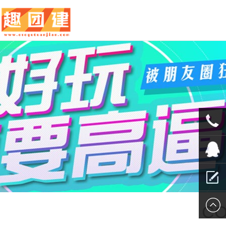
010-
5625707
QQ客服
留言报
CO