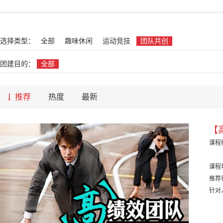
名
选择类型：
全部
趣味休闲
运动竞技
团队共创
团建目的：
全部
推荐
热度
最新
【
课程
课程
推荐
针对