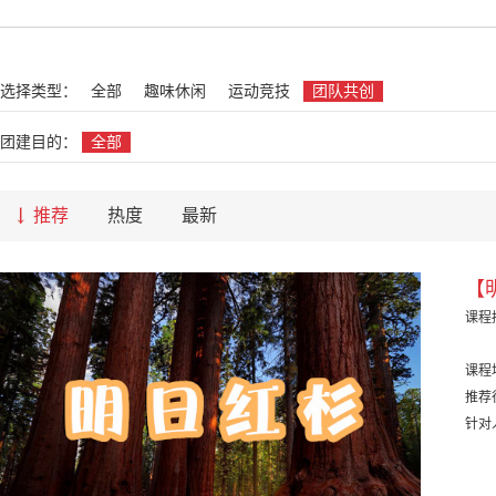
名
选择类型：
全部
趣味休闲
运动竞技
团队共创
团建目的：
全部
推荐
热度
最新
【
课程
课程
推荐
针对