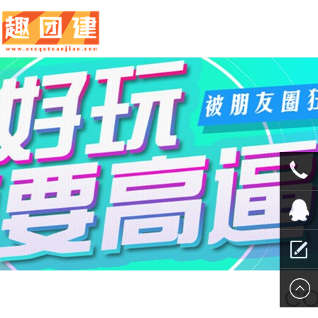
010-
5625707
QQ客服
留言报
CO